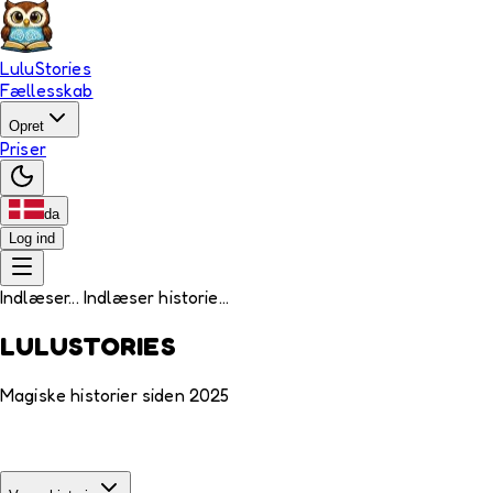
LuluStories
Fællesskab
Opret
Priser
da
Log ind
Indlæser... Indlæser historie...
LULUSTORIES
Magiske historier siden 2025