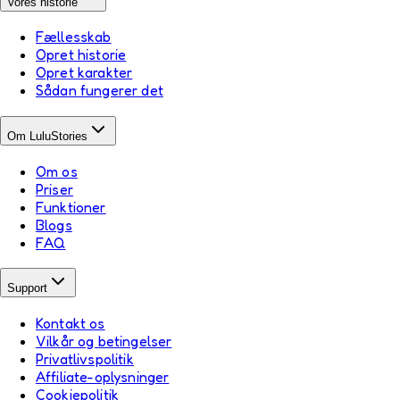
Vores historie
Fællesskab
Opret historie
Opret karakter
Sådan fungerer det
Om LuluStories
Om os
Priser
Funktioner
Blogs
FAQ
Support
Kontakt os
Vilkår og betingelser
Privatlivspolitik
Affiliate-oplysninger
Cookiepolitik