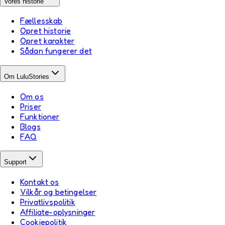
Vores historie
Fællesskab
Opret historie
Opret karakter
Sådan fungerer det
Om LuluStories
Om os
Priser
Funktioner
Blogs
FAQ
Support
Kontakt os
Vilkår og betingelser
Privatlivspolitik
Affiliate-oplysninger
Cookiepolitik