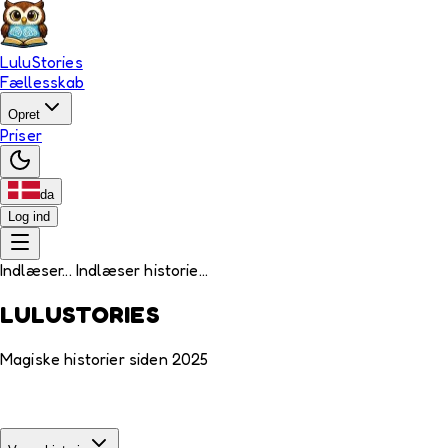
LuluStories
Fællesskab
Opret
Priser
da
Log ind
Indlæser... Indlæser historie...
LULUSTORIES
Magiske historier siden 2025