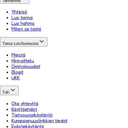
Tarinamme
Yhteisö
Luo tarina
Luo hahmo
Miten se toimii
Tietoa LuluStoriesista
Meistä
Hinnoittelu
Ominaisuudet
Blogit
UKK
Tuki
Ota yhteyttä
Käyttöehdot
Tietosuojakäytäntö
Kumppanuuslinkkien tiedot
Evästekäytäntö