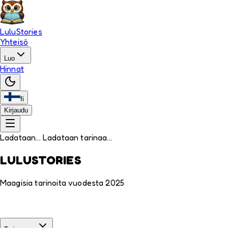
LuluStories
Yhteisö
Luo
Hinnat
fi
Kirjaudu
Ladataan... Ladataan tarinaa...
LULUSTORIES
Maagisia tarinoita vuodesta 2025