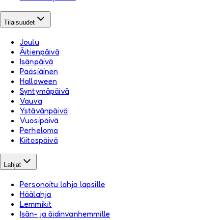
Tilaisuudet
Joulu
Äitienpäivä
Isänpäivä
Pääsiäinen
Halloween
Syntymäpäivä
Vauva
Ystävänpäivä
Vuosipäivä
Perheloma
Kiitospäivä
Lahjat
Personoitu lahja lapsille
Häälahja
Lemmikit
Isän- ja äidinvanhemmille