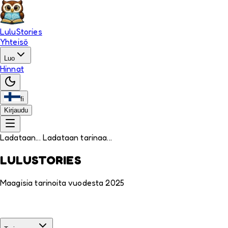
LuluStories
Yhteisö
Luo
Hinnat
fi
Kirjaudu
Ladataan... Ladataan tarinaa...
LULUSTORIES
Maagisia tarinoita vuodesta 2025