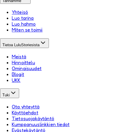
Tarinamme
Yhteisö
Luo tarina
Luo hahmo
Miten se toimii
Tietoa LuluStoriesista
Meistä
Hinnoittelu
Ominaisuudet
Blogit
UKK
Tuki
Ota yhteyttä
Käyttöehdot
Tietosuojakäytäntö
Kumppanuuslinkkien tiedot
Evästekäytäntö