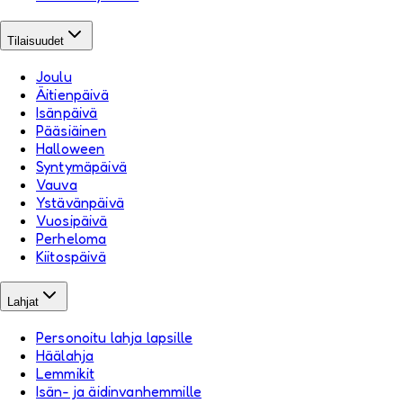
Tilaisuudet
Joulu
Äitienpäivä
Isänpäivä
Pääsiäinen
Halloween
Syntymäpäivä
Vauva
Ystävänpäivä
Vuosipäivä
Perheloma
Kiitospäivä
Lahjat
Personoitu lahja lapsille
Häälahja
Lemmikit
Isän- ja äidinvanhemmille