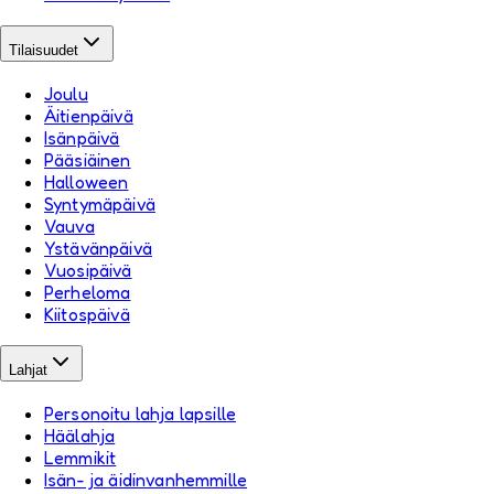
Tilaisuudet
Joulu
Äitienpäivä
Isänpäivä
Pääsiäinen
Halloween
Syntymäpäivä
Vauva
Ystävänpäivä
Vuosipäivä
Perheloma
Kiitospäivä
Lahjat
Personoitu lahja lapsille
Häälahja
Lemmikit
Isän- ja äidinvanhemmille