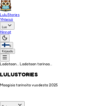
LuluStories
Yhteisö
Luo
Hinnat
fi
Kirjaudu
Ladataan... Ladataan tarinaa...
LULUSTORIES
Maagisia tarinoita vuodesta 2025