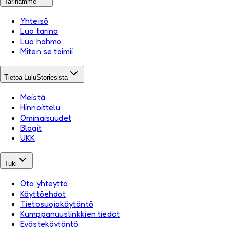
Tarinamme
Yhteisö
Luo tarina
Luo hahmo
Miten se toimii
Tietoa LuluStoriesista
Meistä
Hinnoittelu
Ominaisuudet
Blogit
UKK
Tuki
Ota yhteyttä
Käyttöehdot
Tietosuojakäytäntö
Kumppanuuslinkkien tiedot
Evästekäytäntö