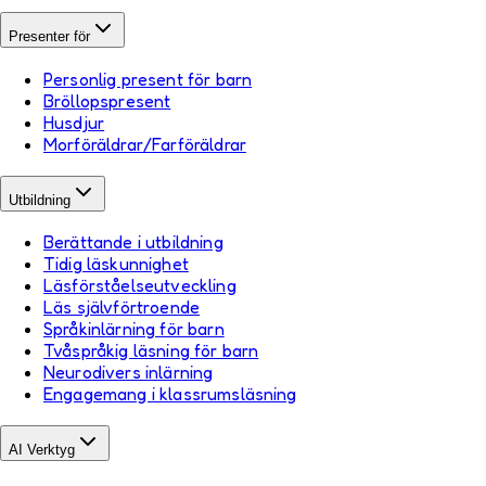
Presenter för
Personlig present för barn
Bröllopspresent
Husdjur
Morföräldrar/Farföräldrar
Utbildning
Berättande i utbildning
Tidig läskunnighet
Läsförståelseutveckling
Läs självförtroende
Språkinlärning för barn
Tvåspråkig läsning för barn
Neurodivers inlärning
Engagemang i klassrumsläsning
AI Verktyg